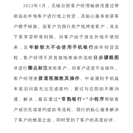
2022年1月，无锡分部客户经理杨静滢通过帮
助远在外地客户进行线上转贷，其贴心服务收获客
户赠予锦旗。该客户为我行房产抵押老客户，其名
下星享贷即将到期。但客户由于身在外地不便回
年龄较大不会使用手机银行
来，且
操作转贷流
分步骤截图
程，客户经理不厌其烦地将操作流程
圈点标注
并进行
发给客户，但客户还是不会操作。
拨通视频教其操作
客户经理便
。中途遇到手机版
本老旧问题无法完成签约，通过与总部的不断沟
“常熟银行+”小程序
通、解决，最后通过
帮助客
户成功完成签约提款等流程。我行的贴心服务解决
了客户的燃眉之急，同时受到了客户的高度好评。