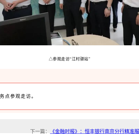
△参观走访“江村驿站”
服务点参观走访。
下一篇：
《金融时报》：恒丰银行南京分行精准服