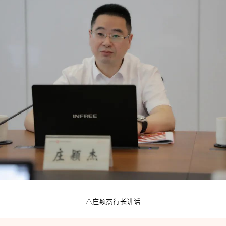
△庄颖杰行长讲话